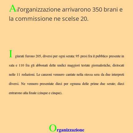
A
l’organizzazione arrivarono 350 brani e
l
la commissione ne scelse 20.
I
giurati furono 205, diversi per ogni serata: 95 presi fra il pubblico presente in
sala e 110 fra gli abbonati delle undici maggiori testate giornalistiche, dislocati
nelle 11 redazioni. Le canzoni vennero cantate nella stessa sera da due interpreti
diversi. Ne vennero presentate dieci per ognuna delle prime due serate; dieci
entrarono alla finale (cinque e cinque).
O
rganizzazione