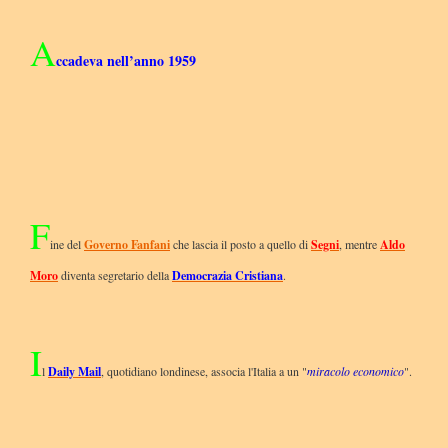
A
ccadeva nell’anno 1959
F
ine del
Governo Fanfani
che lascia il posto a quello di
Segni
, mentre
Aldo
Moro
diventa segretario della
Democrazia Cristiana
.
I
l
Daily Mail
, quotidiano londinese, associa l'Italia a un "
miracolo economico
".