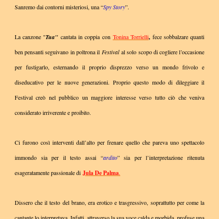
Sanremo dai contorni misteriosi, una “
Spy Story
”.
La canzone "
Tua"
cantata in coppia con
Tonina Torrielli
,
fece sobbalzare quanti
ben pensanti seguivano in poltrona il
Festival
al solo scopo di cogliere l’occasione
per fustigarlo, esternando il proprio disprezzo verso un mondo frivolo e
diseducativo per le nuove generazioni. Proprio questo modo di dileggiare il
Festival creò nel pubblico un maggiore interesse verso tutto ciò che veniva
considerato irriverente e proibito.
Ci furono così interventi dall’alto per frenare quello che pareva uno spettacolo
immondo sia per il testo assai “
ardito
” sia per l’interpretazione ritenuta
esageratamente passionale di
Jula De Palma
.
Dissero che il testo del brano, era erotico e trasgressivo, soprattutto per come la
cantante lo interpretava. Infatti, attraverso la sua voce calda e morbida, profuse una