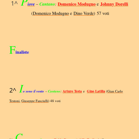
P
1^
Domenico Modugno
Johnny Dorelli
iove
–
Cantano
:
e
(
Domenico Modugno
e
Dino Verde
) 57 voti
F
inaliste
I
2^
o sono il vento
–
Cantano
:
Arturo Testa
e
Gino Latilla
(
Gian Carlo
Testoni
,
Giuseppe Fanciulli
) 48 voti
C