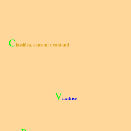
C
lassifica, canzoni e cantanti
V
incitrice