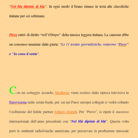
"
Nel blu dipinto di blu
". In ogni modo il brano rimase in testa alle classifiche
italiane per sei settimane.
Piove
entrò di diritto “
nell’Olimpo
” della musica leggera italiana. La canzone ebbe
un consenso unanime dalle giurie. “
Le 11 testate giornalistiche, votarono "
Piove
"
e "Io sono il vento
".
C
on un sorteggio assurdo,
Modugno
viene escluso dalla ripresa televisiva in
Eurovisione
nella serata finale, per cui nei Paesi europei collegati si vedrà soltanto
l’esibizione del fedele partner
Johnny Dorelli
. Per “Piove”, si ripete il successo
internazionale dell’anno precedente con “
Nel blù dipinto di blù
”. Questa volta
però le emittenti radiofoniche americane, per preservare la produzione musicale