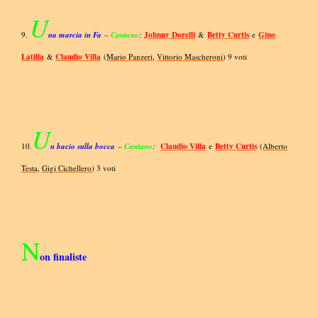
U
9.
na marcia in Fa
–
Cantano
:
Johnny Dorelli
&
Betty Curtis
e
Gino
Latilla
&
Claudio Villa
(
Mario Panzeri
,
Vittorio Mascheroni
) 9 voti
U
10.
n bacio sulla bocca
–
Cantano
:
Claudio Villa
e
Betty Curtis
(
Alberto
Testa
,
Gigi Cichellero
) 3 voti
N
on finaliste