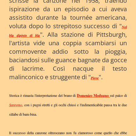
scrisse la canzone nel 1958, traendo
ispirazione da un episodio a cui aveva
assistito durante la tournée americana,
voluta dopo lo strepitoso successo di "
Nel
". Alla stazione di Pittsburgh,
blu dipinto di blu
l'artista vide una coppia scambiarsi un
commovente addio sotto la pioggia,
baciandosi sulle guance bagnate da gocce
di lacrime. Così nacque il testo
malinconico e struggente di "
".
Piove
Storica è rimasta l'interpretazione del brano di
Domenico Modugno
sul palco di
Sanremo
, con i pugni stretti e gli occhi chiusi e l'indimenticabile pausa tra le due
sillabe di bam-bina.
Il successo della canzone oltreoceano non fu clamoroso come quello che ebbe