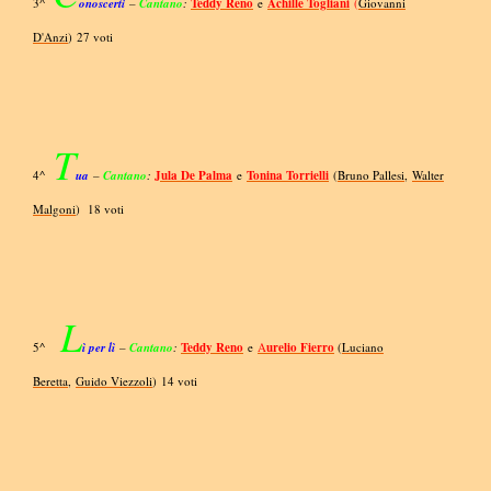
3^
onoscerti
–
Cantano
:
Teddy Reno
e
Achille Togliani
(
Giovanni
D'Anzi
) 27 voti
T
4^
ua
–
Cantano
:
Jula De Palma
e
Tonina Torrielli
(
Bruno Pallesi
,
Walter
Malgoni
) 18 voti
L
5^
ì per lì
–
Cantano
:
Teddy Reno
e
A
urelio Fierro
(
Luciano
Beretta
,
Guido Viezzoli
) 14 voti