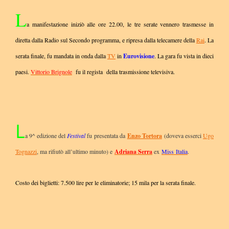
L
a manifestazione iniziò alle ore 22.00, le tre serate vennero trasmesse in
diretta dalla Radio sul Secondo programma, e ripresa dalla telecamere della
Rai
. La
serata finale, fu mandata in onda dalla
TV
in
Eurovisione
. La gara fu vista in dieci
paesi.
Vittorio Brignole
fu il regista della trasmissione televisiva.
L
a 9^ edizione del
Festival
fu presentata da
Enzo Tortora
(doveva esserci
Ugo
Tognazzi
, ma rifiutò all’ultimo minuto) e
Adriana Serra
ex
Miss Italia
.
Costo dei biglietti: 7.500 lire per le eliminatorie; 15 mila per la serata finale.