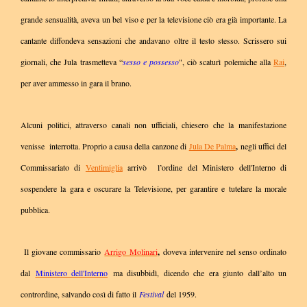
grande sensualità, aveva un bel viso e per la televisione ciò era già importante. La
cantante diffondeva sensazioni che andavano oltre il testo stesso. Scrissero sui
giornali, che Jula trasmetteva “
sesso e possesso
", ciò scaturì polemiche alla
Rai
,
per aver ammesso in gara il brano.
Alcuni politici, attraverso canali non ufficiali, chiesero che la manifestazione
venisse interrotta. Proprio a causa della canzone di
Jula De Palma
,
negli uffici del
Commissariato di
Ventimiglia
arrivò l’ordine del Ministero dell'Interno di
sospendere la gara e oscurare la Televisione, per garantire e tutelare la morale
pubblica.
Il giovane commissario
Arrigo Molinari
,
doveva intervenire nel senso ordinato
dal
Ministero dell'Interno
ma disubbidì, dicendo che era giunto dall’alto un
contrordine, salvando così di fatto il
Festival
del 1959.