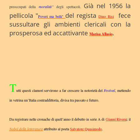
Già nel 1956 la
preoccupati della
moralità
”
degli spettacoli.
pellicola "
del regista
fece
Poveri ma belli"
Dino Risi
sussultare gli ambienti clericali con la
prosperosa ed accattivante
.
Marisa Allasio
T
utti questi clamori servirono a far crescere la notorietà del
Festival
, mettendo
in vetrina un’Italia contraddittoria, divisa tra passato e futuro.
Da registrare nelle cronache di quell’anno il debutto in serie A di
Gianni Rivera
;
il
Nobel della letteratura
attribuito al poeta
Salvatore Quasimodo
.