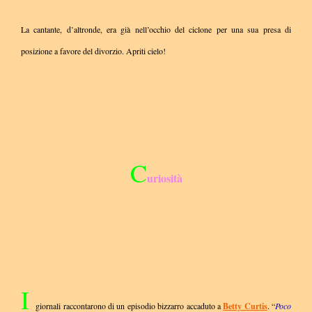
La cantante, d’altronde, era già nell’occhio del ciclone per una sua presa di
posizione a favore del divorzio. Apriti cielo!
C
uriosità
I
giornali raccontarono di un episodio bizzarro accaduto a
Betty Curtis
. “
Poco