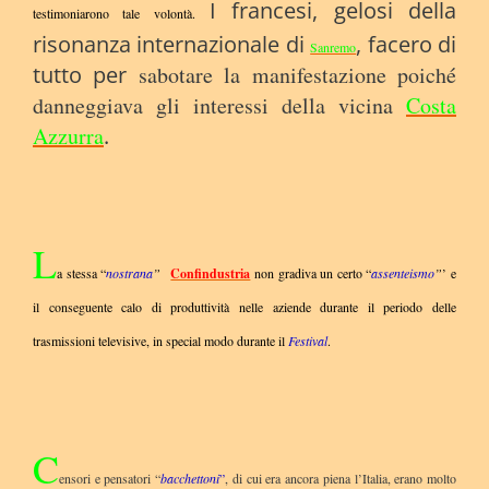
I francesi, gelosi della
testimoniarono tale volontà.
risonanza internazionale di
, facero di
Sanremo
tutto per
sabotare la manifestazione poiché
danneggiava gli interessi della vicina
Costa
Azzurra
.
L
a stessa “
nostrana
”
Confindustria
non gradiva un certo “
assenteismo
”
’ e
il conseguente calo di produttività nelle aziende durante il periodo delle
trasmissioni televisive, in special modo durante il
Festival
.
C
ensori e pensatori “
bacchettoni
”
, di cui era ancora piena l’Italia, erano molto