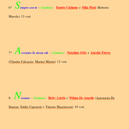
S
6^
empre con te
–
Cantano
:
Fausto Cigliano
e
Nilla Pizzi
(Roberto
Murolo) 13 voti
A
7^
vevamo la stessa età
–
Cantano
:
Natalino Otto
e
Aurelio Fierro
(
Claudio Calcagno
,
Marino Marini
) 12 voti
N
8.
essuno
–
Cantano
:
Betty Curtis
e
Wilma De Angelis
(
Antonietta De
Simone
,
Edilio Capotosti
e
Vittorio Mascheroni
) 10 voti