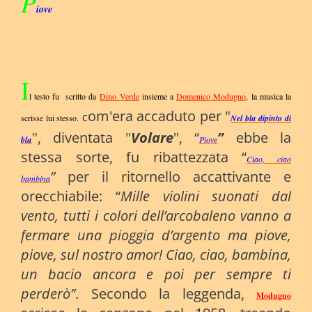
P
iove
I
l testo fu scritto da
Dino Verde
insieme a
Domenico Modugno
, la musica la
om'era accaduto per "
scrisse lui stesso.
C
Nel blu dipinto di
", diventata "
Volare
", “
”
ebbe la
blu
Piove
stessa sorte, fu ribattezzata “
Ciao, ciao
”
per il ritornello accattivante e
bambina
orecchiabile: “
Mille violini suonati dal
vento, tutti i colori dell’arcobaleno vanno a
fermare una pioggia d’argento ma piove,
piove, sul nostro amor! Ciao, ciao, bambina,
un bacio ancora e poi per sempre ti
perderò
”
. Secondo la leggenda,
Modugno