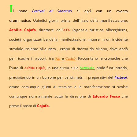
I
l nono
Festival di Sanremo
si aprì con un evento
drammatico.
Quindici giorni prima dell’inizio della manifestazione,
Achille Cajafa
, direttore dell’
ATA
(Agenzia turistica alberghiera),
società organizzatrice della manifestazione, muore in un incidente
stradale insieme all’autista , erano di ritorno da Milano, dove andò
per ricucire i rapporti tra
Rai
e
Casinò
. Raccontano le cronache che
l’auto di
Achille Cajafa
, in una curva sulla
Serravalle
, andò fuori strada,
precipitando in un burrone per venti metri. I preparativi del
Festival
,
erano comunque giunti al termine e la manifestazione si svolse
comunque normalmente sotto la direzione di
Edoardo Fosco
che
prese il posto di
Cajafa
.