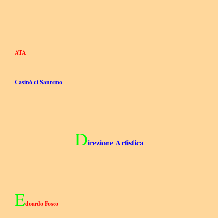
ATA
Casinò di Sanremo
D
irezione Artistica
E
doardo Fosco