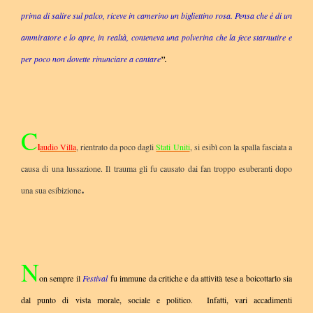
prima di salire sul palco, riceve in camerino un bigliettino rosa. Pensa che è di un
ammiratore e lo apre, in realtà, conteneva una polverina che la fece starnutire e
per poco non dovette rinunciare a cantare
”.
C
l
audio Villa
, rientrato da poco dagli
Stati Uniti
, si esibì con la spalla fasciata a
causa di una lussazione. Il trauma gli fu causato dai fan troppo esuberanti dopo
.
una sua esibizione
N
on sempre il
Festival
fu immune da critiche e da attività tese a boicottarlo sia
dal punto di vista morale, sociale e politico. Infatti, vari accadimenti