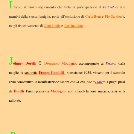
I
ntanto, il nuovo regolamento che vieta la partecipazione al
Festival
di due
membri della stessa famiglia, porta all’esclusione di
Carla Boni
e
Flo Sandon’
s,
mogli rispettivamente di
Gino Latilla
e
Natalino Otto
.
J
e
ohnny Dorelli
Domenico
Modugno
,
accompagnato al
Festival
dalla
moglie, la
soubrette
Franca Gandolfi
sposata nel 1955,
vinsero per il secondo
anno consecutivo la manifestazione canora
con la canzone
"
Piove
".
I pugni presi
da
Dorelli
l'anno prima da
Modugno
, non intaccò la loro amicizia, anzi si la
rafforzò.