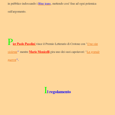
in pubblico indossando i
Blue jeans
, mettendo cosi' fine ad ogni polemica
sull'argomento.
P
ier Paolo Pasolini
vince il Premio Letterario di Crotone con "
Una vita
violenta
"
mentre
Mario Monicelli
gira uno dei suoi capolavori: "
La grande
guerra
".
I
l regolamento