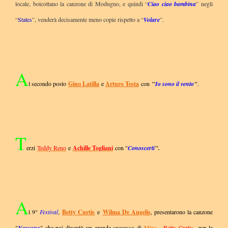
locale, boicottano la canzone di Modugno, e quindi “
Ciao ciao bambina
” negli
“
State
s
”, venderà decisamente meno copie rispetto a “
Volare
”.
A
l secondo posto
Gino Latilla
e
Arturo Testa
con
"
Io sono il vento
"
.
T
erzi
Teddy Reno
e
Achille Togliani
con "
Conoscerti
".
A
l 9°
Festival
,
Betty Curtis
e
Wilma De Angelis
, presentarono la canzone
"
Nessuno
" che poi diventò un grande successo di
Mina
.
Betty Curtis
per la