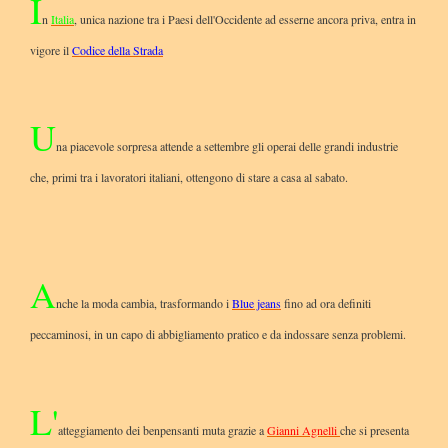
I
n
Italia
, unica nazione tra i Paesi dell'Occidente ad esserne ancora priva, entra in
vigore il
Codice della Strada
U
na piacevole sorpresa attende a settembre gli operai delle grandi industrie
che, primi tra i lavoratori italiani, ottengono di stare a casa al sabato.
A
nche la moda cambia, trasformando i
Blue jeans
fino ad ora definiti
peccaminosi, in un capo di abbigliamento pratico e da indossare senza problemi.
L'
atteggiamento dei benpensanti muta grazie a
Gianni Agnelli
che si presenta