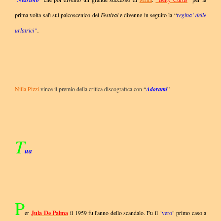
prima volta salì sul palcoscenico del
Festival
e divenne in seguito la “
regina’ delle
urlatrici”
.
Nilla Pizzi
vince il premio della critica discografica con “
Adorami
”
T
ua
P
er
Jula De Palma
il 1959 fu l'anno dello scandalo. Fu il "
vero
" primo caso a