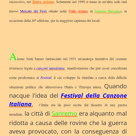
successivo, nel
Teatro Ariston
. Solamente nel 1990 si tenne in un'altra sede (nel
nuovo
Mercato dei Fiori
situato nella
Valle Armea
, in
frazione Bussana
), in
occasione della 40ª edizione, per la maggiore capienza dei locali.
A
lcune fonti hanno rintracciato nel 1931 un'analoga iniziativa del comune
rivierasco legata a
canzoni napoletane
, manifestazione che può esser considerata
come prodromica al
Festival
, il cui sviluppo fu ritardato a causa della difficile
Quando
situazione politica che attraversava l'Italia e l'Europa intera.
nacque l'idea del
Festival della Canzone
Italiana
,
l’Italia era da poco uscita dal disastro di una guerra
la città di
Sanremo
era alquanto mal
mondiale,
ridotta a causa delle rovine che la guerra
aveva provocato, con la conseguenza di