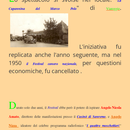
"
L
a
" di
.
Capannina del Marco Polo
Viareggio
L'iniziativa fu
replicata anche l'anno seguente, ma nel
1950
per questioni
il Festival canoro nazionale
,
economiche, fu cancellato .
D
urato solo due anni, il
Festival
ebbe però il potere di ispirare
Angelo Nicola
Amato
, direttore delle manifestazioni presso il
Casinò di Sanremo
, e
Angelo
Nizza
ideatore del celebre programma radiofonico "
I quattro moschettieri
'
"