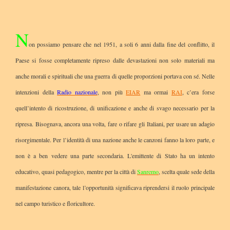
N
on possiamo pensare che nel 1951, a soli 6 anni dalla fine del conflitto, il
Paese si fosse completamente ripreso dalle devastazioni non solo materiali ma
anche morali e spirituali che una guerra di quelle proporzioni portava con sé. Nelle
intenzioni della
Radio nazionale
, non più
EIAR
ma ormai
RAI
, c’era forse
quell’intento di ricostruzione, di unificazione e anche di svago necessario per la
ripresa. Bisognava, ancora una volta, fare o rifare gli Italiani, per usare un adagio
risorgimentale. Per l’identità di una nazione anche le canzoni fanno la loro parte, e
non è a ben vedere una parte secondaria. L'emittente di Stato ha un intento
educativo, quasi pedagogico, mentre per la città di
Sanremo
, scelta quale sede della
manifestazione canora, tale l’opportunità significava riprendersi il ruolo principale
nel campo turistico e floricultore.