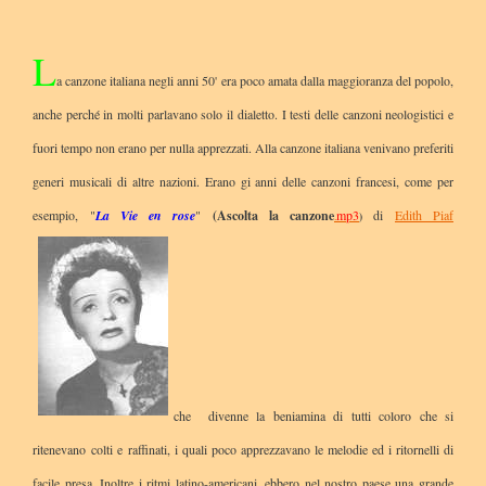
L
a canzone italiana negli anni 50' era poco amata dalla maggioranza del popolo,
anche perché in molti parlavano solo il dialetto. I testi delle canzoni neologistici e
fuori tempo non erano per nulla apprezzati. Alla canzone italiana venivano preferiti
generi musicali di altre nazioni. Erano gi anni delle canzoni francesi, come per
esempio, "
La Vie en rose
"
(Ascolta la canzone
mp3
di
Edith Piaf
)
.
che divenne la beniamina di tutti coloro che si
ritenevano colti e raffinati, i quali poco apprezzavano le melodie ed i ritornelli di
facile presa. Inoltre i ritmi latino-americani, ebbero nel nostro paese una grande