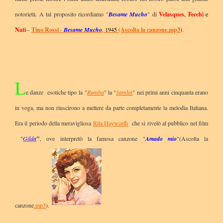
notorietà. A tal proposito ricordiamo "
Besame Mucho
" di
Velasques
,
Fecchi
e
Nati
-
Tino Rossi
-
Besame Mucho
,
1945
(Ascolta la canzone.mp3
)
.
L
e danze esotiche tipo la "
Rumba
" la "
Samba
" nei primi anni cinquanta erano
in voga, ma non riuscirono a mettere da parte completamente la melodia Italiana.
Era il periodo della meravigliosa
Rita Hayworth
che si rivelò al pubblico nel film
"
Gilda
"
, ove interpretò la famosa canzone "
Amado mio
"(Ascolta la
canzone
.mp3
).