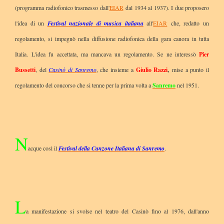
(programma radiofonico trasmesso dall'
EIAR
dal 1934 al 1937). I due proposero
l'idea di un
Festival nazionale di musica italiana
all'
EIAR
che, redatto un
regolamento, si impegnò nella diffusione radiofonica della gara canora in tutta
Italia. L'idea fu accettata, ma mancava un regolamento. Se ne interessò
Pier
Bussetti
, del
Casinò di Sanremo
, che insieme a
Giulio Razzi
,
mise a punto il
regolamento del concorso che si tenne per la prima volta a
Sanremo
nel 1951.
N
acque così il
Festival della Canzone Italiana di Sanremo
.
L
a manifestazione si svolse nel teatro del Casinò fino al 1976, dall'anno