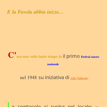
E la Favola abbia inizio...
C'
il
primo
era una volta tanto tempo fa
Festival canoro
nazionale
nel 1948
su iniziativa di
.
Aldo Valleroni
L
o spettacolo si svolse nel locale: